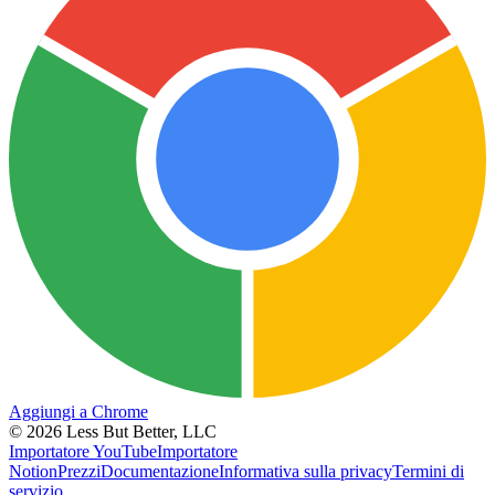
Aggiungi a Chrome
©
2026
Less But Better, LLC
Importatore YouTube
Importatore
Notion
Prezzi
Documentazione
Informativa sulla privacy
Termini di
servizio