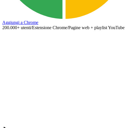
Aggiungi a Chrome
200.000+ utenti
/
Estensione Chrome
/
Pagine web + playlist YouTube
N
youtube.com/watch?v=lecture-01
N
Import to NotebookLM
Playlist · 12 videos
Video detected:
Transcript
Playlist · 12
Notebook:
Study Notes