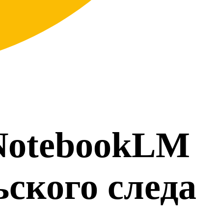
 NotebookLM
ьского следа