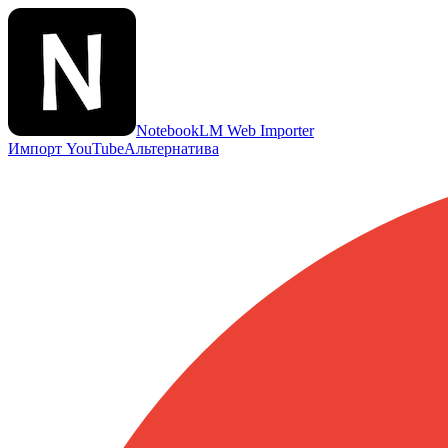
NotebookLM Web Importer
Импорт YouTube
Альтернатива