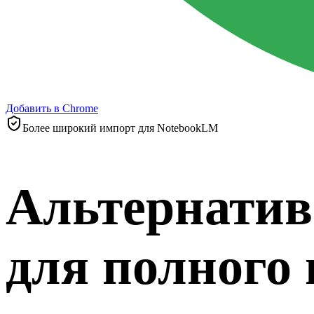
Добавить в Chrome
Более широкий импорт для NotebookLM
Альтернатив
для полного 