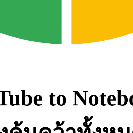
uTube to Note
งค้นคว้าทั้งห