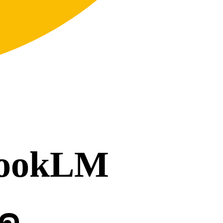
bookLM
มด