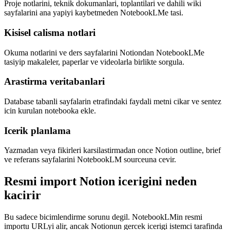
Proje notlarini, teknik dokumanlari, toplantilari ve dahili wiki
sayfalarini ana yapiyi kaybetmeden NotebookLMe tasi.
Kisisel calisma notlari
Okuma notlarini ve ders sayfalarini Notiondan NotebookLMe
tasiyip makaleler, paperlar ve videolarla birlikte sorgula.
Arastirma veritabanlari
Database tabanli sayfalarin etrafindaki faydali metni cikar ve sentez
icin kurulan notebooka ekle.
Icerik planlama
Yazmadan veya fikirleri karsilastirmadan once Notion outline, brief
ve referans sayfalarini NotebookLM sourceuna cevir.
Resmi import Notion icerigini neden
kacirir
Bu sadece bicimlendirme sorunu degil. NotebookLMin resmi
importu URLyi alir, ancak Notionun gercek icerigi istemci tarafinda