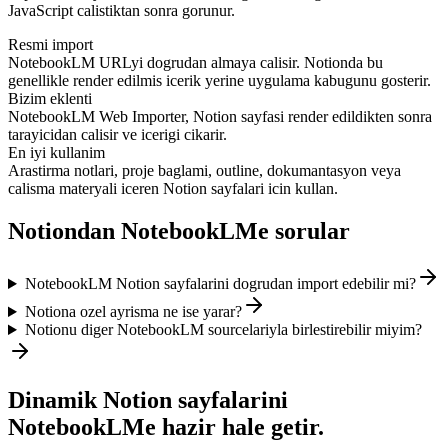
JavaScript calistiktan sonra gorunur.
Resmi import
NotebookLM URLyi dogrudan almaya calisir. Notionda bu
genellikle render edilmis icerik yerine uygulama kabugunu gosterir.
Bizim eklenti
NotebookLM Web Importer, Notion sayfasi render edildikten sonra
tarayicidan calisir ve icerigi cikarir.
En iyi kullanim
Arastirma notlari, proje baglami, outline, dokumantasyon veya
calisma materyali iceren Notion sayfalari icin kullan.
Notiondan NotebookLMe sorular
NotebookLM Notion sayfalarini dogrudan import edebilir mi?
Notiona ozel ayrisma ne ise yarar?
Notionu diger NotebookLM sourcelariyla birlestirebilir miyim?
Dinamik Notion sayfalarini
NotebookLMe hazir hale getir.