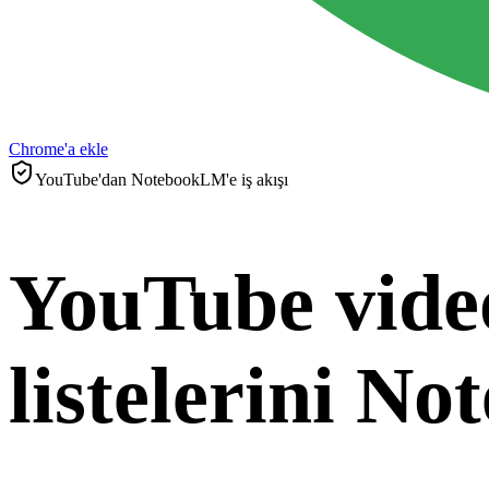
Chrome'a ekle
YouTube'dan NotebookLM'e iş akışı
YouTube vide
listelerini N