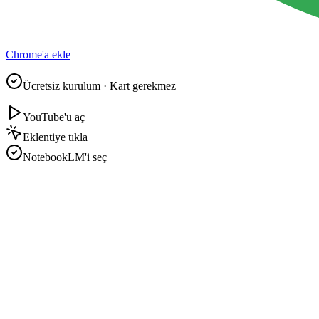
Chrome'a ekle
Ücretsiz kurulum · Kart gerekmez
YouTube'u aç
Eklentiye tıkla
NotebookLM'i seç
youtube.com