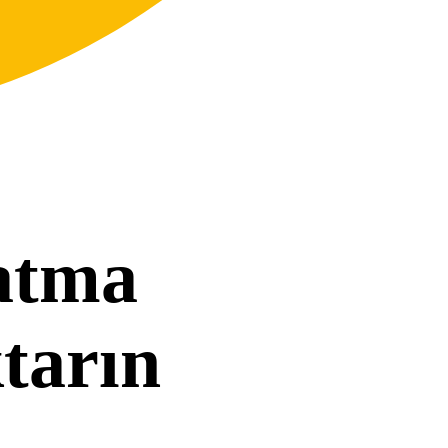
natma
tarın