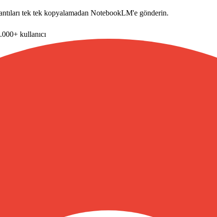
ağlantıları tek tek kopyalamadan NotebookLM'e gönderin.
.000+ kullanıcı