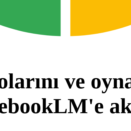
olarını ve oy
otebookLM'e ak