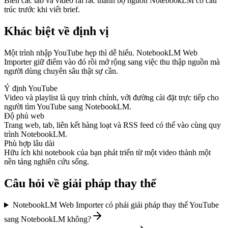
Biến các tab và video rải rác thành bộ nguồn NotebookLM có cấu
trúc trước khi viết brief.
Khác biệt về định vị
Một trình nhập YouTube hẹp thì dễ hiểu. NotebookLM Web
Importer giữ điểm vào đó rồi mở rộng sang việc thu thập nguồn mà
người dùng chuyên sâu thật sự cần.
Ý định YouTube
Video và playlist là quy trình chính, với đường cài đặt trực tiếp cho
người tìm YouTube sang NotebookLM.
Độ phủ web
Trang web, tab, liên kết hàng loạt và RSS feed có thể vào cùng quy
trình NotebookLM.
Phù hợp lâu dài
Hữu ích khi notebook của bạn phát triển từ một video thành một
nền tảng nghiên cứu sống.
Câu hỏi về giải pháp thay thế
NotebookLM Web Importer có phải giải pháp thay thế YouTube
sang NotebookLM không?