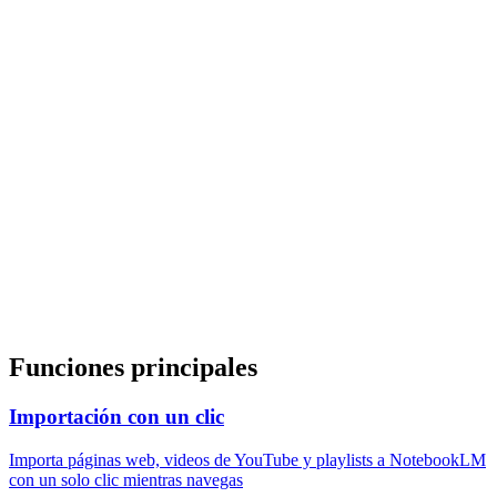
N
Import to NotebookLM
Page detected:
Notebook:
My Research
Funciones principales
Importación con un clic
Importa páginas web, videos de YouTube y playlists a NotebookLM
con un solo clic mientras navegas