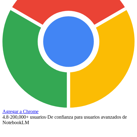
Agregar a Chrome
4.8
·
200,000+
usuarios
·
De confianza para usuarios avanzados de
NotebookLM
N
example.com/blog/how-to-use-notebooklm