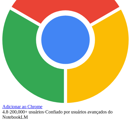
Adicionar ao Chrome
4.8
·
200,000+
usuários
·
Confiado por usuários avançados do
NotebookLM
N
example.com/blog/how-to-use-notebooklm