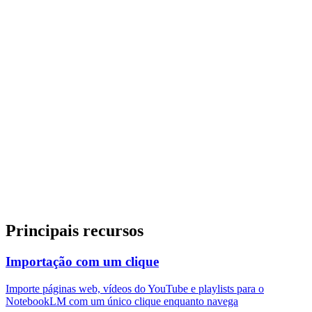
N
Import to NotebookLM
Page detected:
Notebook:
My Research
Principais recursos
Importação com um clique
Importe páginas web, vídeos do YouTube e playlists para o
NotebookLM com um único clique enquanto navega