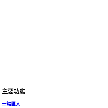
N
example.com/blog/how-to-use-notebooklm
N
Import to NotebookLM
Page detected:
Notebook:
My Research
主要功能
一鍵匯入